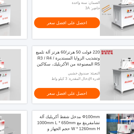
الضمان: سنة واحدة
حاضِر: 3A
احصل على افضل سعر
220 فولت 50 هرتز/60 هرتز آلة تلميع
وتشذيب الزوايا المستديرة R3 / R4 /
R5 المصنوعة من الأكريليك، سكاكين
قابلة للتبديل، آلة شطب الحواف
التعبئة: صندوق خشبي
بزاوية 45 درجة
قدرة الإدخال المقدرة: 3 كيلو واط
احصل على افضل سعر
Φ100mm مدخل شفط أكريليك آلة
تشامفرينغ مع 1000mm L * 650mm
W * 1260mm H حجم الجهاز و