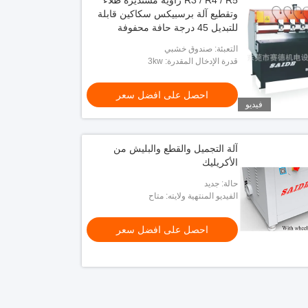
R3 / R4 / R5 زاوية مستديرة طلاء
وتقطيع آلة برسبيكس سكاكين قابلة
للتبديل 45 درجة حافة محفوفة
محفوفة برسبيكس آلة
التعبئة: صندوق خشبي
قدرة الإدخال المقدرة: 3kw
احصل على افضل سعر
فيديو
آلة التجميل والقطع والبليش من
الأكريليك
حالة: جديد
الفيديو المنتهية ولايته: متاح
احصل على افضل سعر