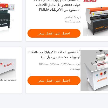
آلة شطب الأكريليك الصناعية 220
فولت 3000 واط لحامل اللافتات
المصنوع من الأكريليك PMMA
درجة: صناعي
ضمان: 1 سنة
احصل على افضل سعر
آلة تشفير الحافة الأكريليك مع طاقة 3
كيلوواط معتمدة من قبل CE
أبعاد: 1000mm*650mm*1260mm
شهادة: م
احصل على افضل سعر