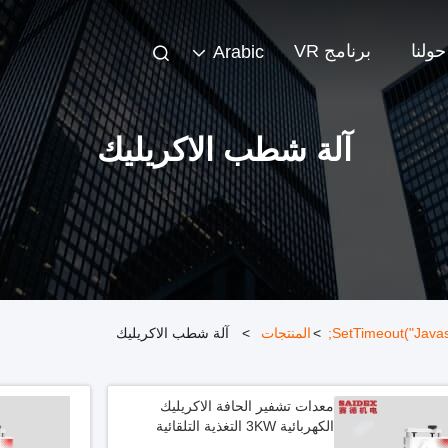
حولنا
برنامج VR
Arabic
آلة شطب الاكريليك
>
المنتجات
>
آلة شطب الاكريليك
معدات تشفير الحافة الاكريليك
الكهربائية 3KW التغذية التلقائية