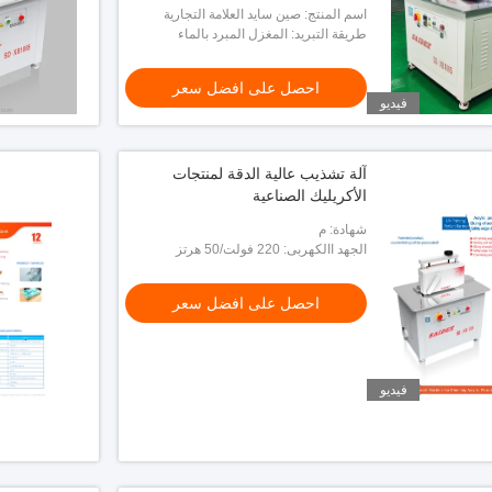
AC220V الجهد المسموح به
اسم المنتج: صين سايد العلامة التجارية
طريقة التبريد: المغزل المبرد بالماء
التلقائي التلقائي الآكريك المدورة الحافة ، آلة
تشكيل الزاوية R3 آلة تشذيب
احصل على افضل سعر
فيديو
آلة تشذيب عالية الدقة لمنتجات
الأكريليك الصناعية
شهادة: م
الجهد االكهربى: 220 فولت/50 هرتز
احصل على افضل سعر
فيديو