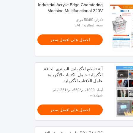
Industrial Acrylic Edge Chamfering
Machine Multifunctional 220V
تكرار: 50/60 هرتز
سعة البطارية: 3AH
احصل على افضل سعر
آلة تقطيع الأكريليك البولندي الحافة
الأكريلية حامل الكتيبات الأكريلية
حامل اللافتات الأكريلية
أبعاد: 1000ملم*650ملم*1261ملم
شهادة: م
احصل على افضل سعر