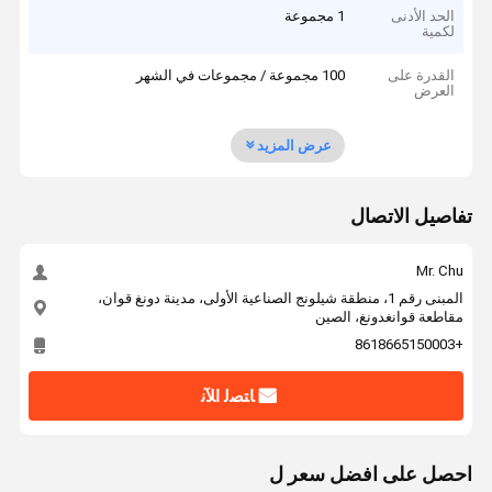
الحد الأدنى
1 مجموعة
لكمية
القدرة على
100 مجموعة / مجموعات في الشهر
العرض
عرض المزيد
تفاصيل الاتصال
Mr. Chu
المبنى رقم 1، منطقة شيلونج الصناعية الأولى، مدينة دونغ قوان،
مقاطعة قوانغدونغ، الصين
+8618665150003
ﺎﺘﺼﻟ ﺍﻶﻧ
احصل على افضل سعر ل