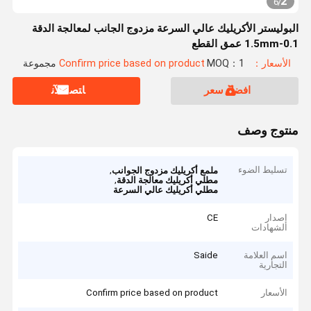
2
6
/
البوليستر الأكريليك عالي السرعة مزدوج الجانب لمعالجة الدقة
0.1-1.5mm عمق القطع
الأسعار：Confirm price based on product
MOQ：1 مجموعة
افضل سعر
ﺎﺘﺼﻟ ﺍﻶﻧ
منتوج وصف
تسليط الضوء
,
ملمع أكريليك مزدوج الجوانب
,
مطلي أكريليك معالجة الدقة
مطلي أكريليك عالي السرعة
إصدار
CE
الشهادات
اسم العلامة
Saide
التجارية
الأسعار
Confirm price based on product