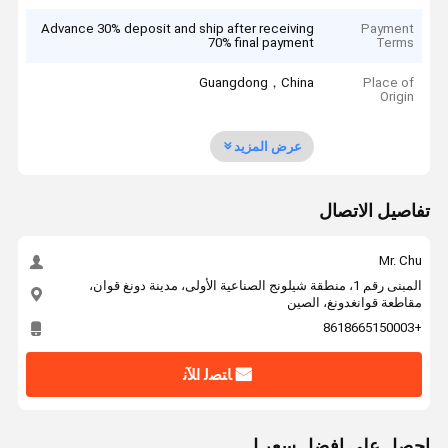
Advance 30% deposit and ship after receiving
Payment
70% final payment
Terms
Guangdong，China
Place of
Origin
عرض المزيد
تفاصيل الاتصال
Mr. Chu
المبنى رقم 1، منطقة شيلونج الصناعية الأولى، مدينة دونغ قوان،
مقاطعة قوانغدونغ، الصين
+8618665150003
ﺎﺘﺼﻟ ﺍﻶﻧ
احصل على افضل سعر ل