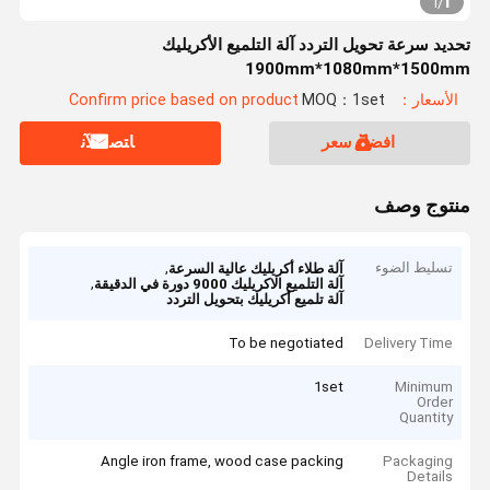
1
1
/
تحديد سرعة تحويل التردد آلة التلميع الأكريليك
1900mm*1080mm*1500mm
الأسعار：Confirm price based on product
MOQ：1set
افضل سعر
ﺎﺘﺼﻟ ﺍﻶﻧ
منتوج وصف
تسليط الضوء
,
آلة طلاء أكريليك عالية السرعة
,
آلة التلميع الاكريليك 9000 دورة في الدقيقة
آلة تلميع أكريليك بتحويل التردد
To be negotiated
Delivery Time
1set
Minimum
Order
Quantity
Angle iron frame, wood case packing
Packaging
Details