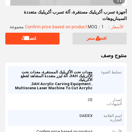
1
1
/
أجهزة تسرب أكريليك مستقرة، آلة تسرب أكريليك متعددة
السيناريوهات
الأسعار：Confirm price based on product
MOQ：1 مجموعة
افضل سعر
ﺎﺘﺼﻟ ﺍﻶﻧ
منتوج وصف
تسليط الضوء
معدات نحت الأكريليك المستقرة، معدات نحت
الأكريليك 3AH، آلة ليزر متعددة المشاهد لقطع
الأكريليك
,
,
3AH Acrylic Carving Equipment
Multiscene Laser Machine To Cut Acrylic
إصدار
CE
الشهادات
اسم العلامة
SAIDEX
التجارية
الأسعار
Confirm price based on product