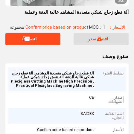
2
3
/
آلة قطع زجاج شبكي متعددة المشاهد عالية الدقة وعملية
الأسعار：Confirm price based on product
MOQ：1 مجموعة
افضل سعر
ﺎﺘﺼﻟ ﺍﻶﻧ
منتوج وصف
تسليط الضوء
آلة قطع زجاج شبكي متعددة المشاهد، آلة قطع زجاج
شبكي عالية الدقة، آلة نقش زجاج شبكي عملية
,
Plexiglass Cutting Machine High Precision
,
Practical Plexiglass Engraving Machine
إصدار
CE
الشهادات
اسم العلامة
SAIDEX
التجارية
الأسعار
Confirm price based on product