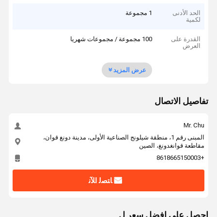
الحد الأدنى
1 مجموعة
لكمية
القدرة على
100 مجموعة / مجموعات شهريا
العرض
عرض المزيد
تفاصيل الاتصال
Mr. Chu
المبنى رقم 1، منطقة شيلونج الصناعية الأولى، مدينة دونغ قوان،
مقاطعة قوانغدونغ، الصين
+8618665150003
ﺎﺘﺼﻟ ﺍﻶﻧ
احصل على افضل سعر ل