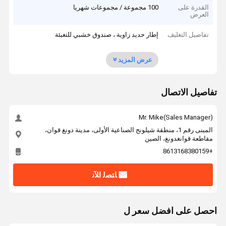
القدرة على
100 مجموعة / مجموعات شهريا
العرض
تفاصيل التغليف
إطار حديد زاوية ، صندوق خشبي للتعبئة
عرض المزيد
تفاصيل الاتصال
Mr. Mike(Sales Manager)
المبنى رقم 1، منطقة شيلونج الصناعية الأولى، مدينة دونغ قوان،
مقاطعة قوانغدونغ، الصين
+8613168380159
ﺎﺘﺼﻟ ﺍﻶﻧ
احصل على افضل سعر ل