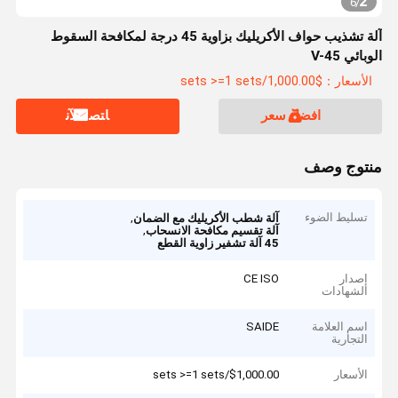
2
6
/
آلة تشذيب حواف الأكريليك بزاوية 45 درجة لمكافحة السقوط
الوبائي V-45
الأسعار：$1,000.00/sets >=1 sets
افضل سعر
ﺎﺘﺼﻟ ﺍﻶﻧ
منتوج وصف
تسليط الضوء
,
آلة شطب الأكريليك مع الضمان
,
آلة تقسيم مكافحة الانسحاب
45 آلة تشفير زاوية القطع
إصدار
CE ISO
الشهادات
اسم العلامة
SAIDE
التجارية
الأسعار
$1,000.00/sets >=1 sets