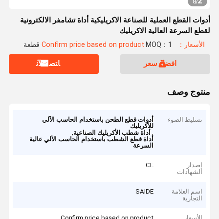
2
8
/
أدوات القطع العملية للصناعة الاكريليكية أداة تشامفر الالكترونية
لقطع السرعة العالية الاكريليك
الأسعار：Confirm price based on product
MOQ：1 قطعة
افضل سعر
ﺎﺘﺼﻟ ﺍﻶﻧ
منتوج وصف
تسليط الضوء
أدوات قطع الطحن باستخدام الحاسب الآلي
للأكريليك
,
,
أداة شطب الأكريليك الصناعية
أداة قطع الشطب باستخدام الحاسب الآلي عالية
السرعة
إصدار
CE
الشهادات
اسم العلامة
SAIDE
التجارية
الأسعار
Confirm price based on product