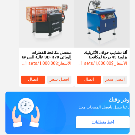
آلة تشذيب حواف الأكريليك
منفصل مكافحة للقطرات
بزاوية 45 درجة لمكافحة
الوبائي SD-R70 عالية السرعة
السقوط الوبائي V-45
أكريليك PMMA R10 R15
الأسعار:
$1,000.00/sets >=1 sets
الأسعار:
$1,000.00/sets >=1 sets
زاوية آلة تشامفر
افضل سعر
اتصال
افضل سعر
اتصال
وفر وقتك
دعنا نتصل بأفضل المنتجات معك.
أعط متطلباتك