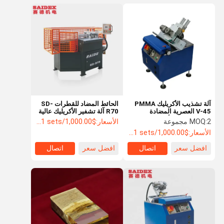
آلة تشذيب الأكريليك PMMA
الحائط المضاد للقطرات SD-
V-45 العصرية المضادة
R70 آلة تشفير الأكريليك عالية
للسقوط، لوحة أكريليك، سرعة
السرعة R الزاوية الفيلل خاصة
2 مجموعة
MOQ:
الأسعار:
$1,000.00/sets >=1 sets
دوران المغزل 9000 دورة في
تشفير
الأسعار:
$1,000.00/sets >=1 sets
الدقيقة
افضل سعر
اتصال
افضل سعر
اتصال