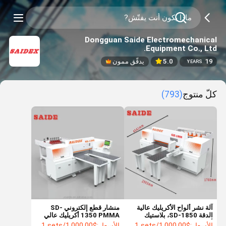
Dongguan Saide Electromechanical
Equipment Co., Ltd.
19
5.0
يدقّق ممون
YEARS
كلّ منتوج
(793)
آلة نشر ألواح الأكريليك عالية
منشار قطع إلكتروني SD-
الدقة SD-1850، بلاستيك
1350 PMMA أكريليك عالي
أوتوماتيكي، PM، PS، لوحة
الجودة عالي الدقة
الأسعار:
$1,000.00/sets >=1 sets
الأسعار:
$1,000.00/sets >=1 sets