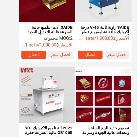
SAIDE زاوية ثابتة V-45 درجة
SAIDE آلات التلميع عالية
أكريليك حافة تشامفرينغ قطع
السرعة قابلة للتعديل العديد
آلة البوليسة
من الطبقات و ستة أكوام
الأسعار:
$1,000.00/sets >=1 sets
2 مجموعة
MOQ:
الأسعار:
$1,000.00/sets >=1 sets
افضل سعر
اتصال
افضل سعر
اتصال
المنزل
المنتجات
حولنا
جولة في
المصنع
تصميم جديد للبيع الساخن
2022 آلة تلميع الأكريليك SD-
ومعدات عالية الجودة وسرعة
XB1065 عالية السرعة حفرة