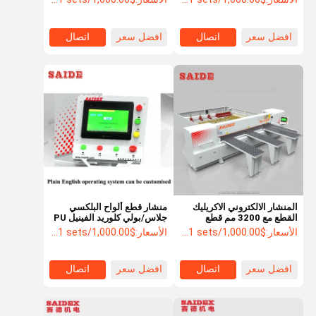
توجيه الضوء، إلكترونيات خاصة
افضل سعر
اتصال
افضل سعر
اتصال
المنشار الالكتروني الاكريليك
منشار قطع ألواح البلكسي
القطع مع 3200 مم قطع
جلاس/بولي كلوريد الفينيل PU
الطول PMMA PS MS قطع
PE POM PTEL عالي الجودة
الأسعار:
$1,000.00/sets >=1 sets
الأسعار:
$1,000.00/sets >=1 sets
المنشار
لقطع الأكريليك
افضل سعر
اتصال
افضل سعر
اتصال