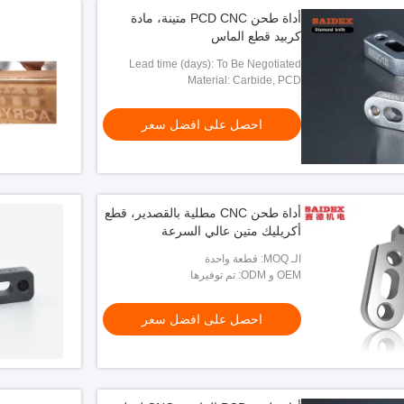
أداة طحن PCD CNC متينة، مادة
كربيد قطع الماس
Lead time (days): To Be Negotiated
Material: Carbide, PCD
احصل على افضل سعر
أداة طحن CNC مطلية بالقصدير، قطع
أكريليك متين عالي السرعة
الـ MOQ: قطعة واحدة
OEM و ODM: تم توفيرها
احصل على افضل سعر