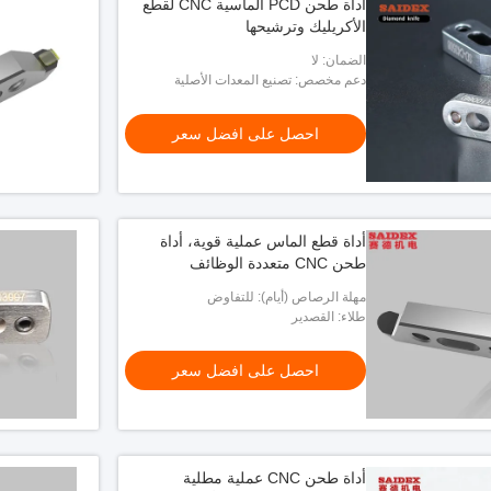
أداة طحن PCD الماسية CNC لقطع
الأكريليك وترشيحها
الضمان: لا
دعم مخصص: تصنيع المعدات الأصلية
احصل على افضل سعر
أداة قطع الماس عملية قوية، أداة
طحن CNC متعددة الوظائف
مهلة الرصاص (أيام): للتفاوض
طلاء: القصدير
احصل على افضل سعر
أداة طحن CNC عملية مطلية