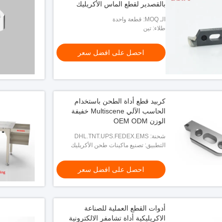
بالقصدير لقطع الماس الأكريليك
الـ MOQ: قطعة واحدة
طلاء: تين
احصل على افضل سعر
كربيد قطع أداة الطحن باستخدام
الحاسب الآلي Multiscene خفيفة
الوزن OEM ODM
شحنة: DHL.TNT.UPS.FEDEX.EMS
التطبيق: تصنيع ماكينات طحن الأكريليك
احصل على افضل سعر
أدوات القطع العملية للصناعة
الاكريليكية أداة تشامفر الالكترونية